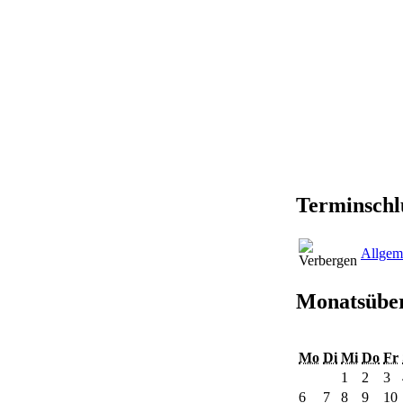
Terminschl
Allgem
Monatsüber
Mo
Di
Mi
Do
Fr
1
2
3
6
7
8
9
10