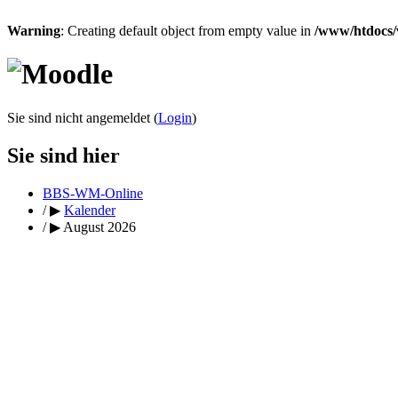
Warning
: Creating default object from empty value in
/www/htdocs/
Sie sind nicht angemeldet (
Login
)
Sie sind hier
BBS-WM-Online
/
▶
Kalender
/
▶
August 2026