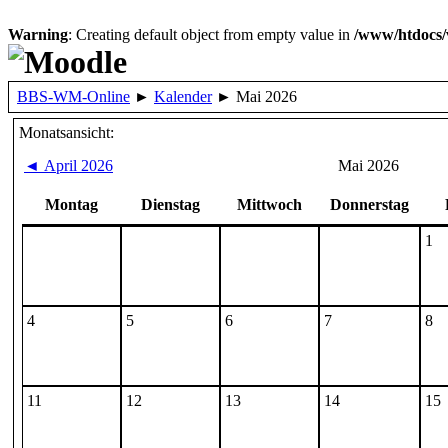
Warning
: Creating default object from empty value in
/www/htdocs/
BBS-WM-Online
►
Kalender
►
Mai 2026
Monatsansicht:
◄
April 2026
Mai 2026
Montag
Dienstag
Mittwoch
Donnerstag
1
4
5
6
7
8
11
12
13
14
15